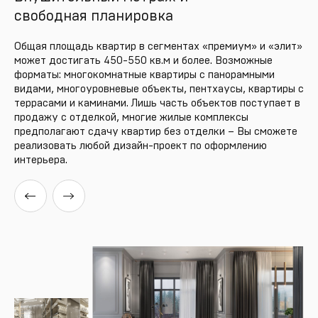
свободная планировка
,
Об
р
мо
Общая площадь квартир в сегментах «премиум» и «элит»
45
может достигать 450-550 кв.м и более. Возможные
Во
форматы: многокомнатные квартиры с панорамными
па
видами, многоуровневые объекты, пентхаусы, квартиры с
пе
террасами и каминами. Лишь часть объектов поступает в
продажу с отделкой, многие жилые комплексы
предполагают сдачу квартир без отделки – Вы сможете
реализовать любой дизайн-проект по оформлению
интерьера.