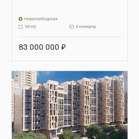
Новослободская
110 м2
3 комнаты
83 000 000
₽