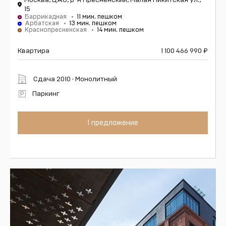
Москва, ЦАО, р-н Пресненский, Малая Никитская ул.,
15
Баррикадная
11 мин. пешком
Арбатская
13 мин. пешком
Краснопресненская
14 мин. пешком
Квартира
1 100 466 990
₽
Сдача 2010 · Монолитный
Паркинг
1 предложение